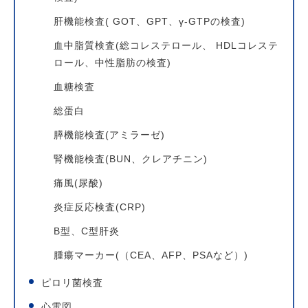
肝機能検査( GOT、GPT、γ-GTPの検査)
血中脂質検査(総コレステロール、 HDLコレステ
ロール、中性脂肪の検査)
血糖検査
総蛋白
膵機能検査(アミラーゼ)
腎機能検査(BUN、クレアチニン)
痛風(尿酸)
炎症反応検査(CRP)
B型、C型肝炎
腫瘍マーカー(（CEA、AFP、PSAなど）)
ピロリ菌検査
心電図