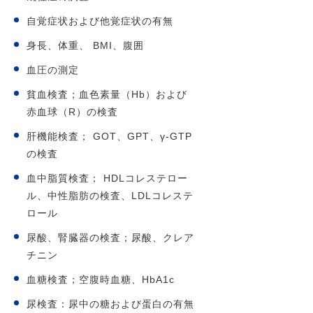
自覚症状および他覚症状の有無
身長、体重、 BMI、腹囲
血圧の測定
貧血検査；血色素量（Hb）および
赤血球（R）の検査
肝機能検査； GOT、GPT、γ-GTP
の検査
血中脂質検査； HDLコレステロー
ル、中性脂肪の検査、LDLコレステ
ロール
尿酸、腎臓器の検査；尿酸、クレア
チニン
血糖検査；空腹時血糖、HbA1c
尿検査：尿中の糖および蛋白の有無