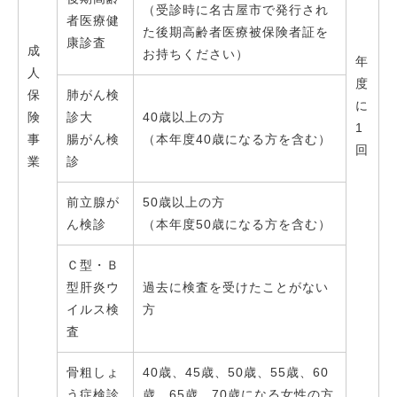
（受診時に名古屋市で発行され
者医療健
た後期高齢者医療被保険者証を
康診査
成
お持ちください）
年
人
度
保
肺がん検
に
険
診大
40歳以上の方
1
事
腸がん検
（本年度40歳になる方を含む）
回
業
診
前立腺が
50歳以上の方
ん検診
（本年度50歳になる方を含む）
Ｃ型・Ｂ
型肝炎ウ
過去に検査を受けたことがない
イルス検
方
査
骨粗しょ
40歳、45歳、50歳、55歳、60
う症検診
歳、65歳、70歳になる女性の方